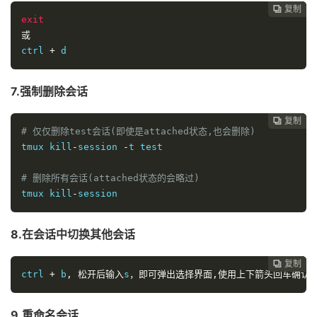
复制
复制
复制
复制
复制
复制
复制







exit
或
ctrl 
+
 d
7.强制删除会话
复制
复制
复制
复制
复制
复制






# 仅仅删除test会话(即使是attached状态,也会删除)
tmux 
kill
-
session 
-
t 
test
# 删除所有会话(attached状态的会略过)
tmux 
kill
-
session
8.在会话中切换其他会话
复制
复制
复制
复制
复制





ctrl 
+
 b
,
松开后输入
s
，即可弹出选择界面,使用上下箭头回车确认
9.重命名会话