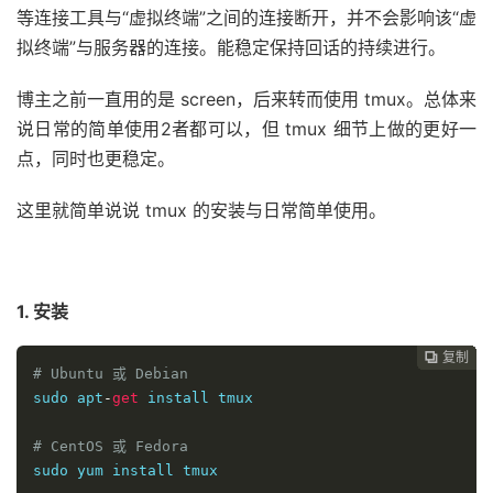
等连接工具与“虚拟终端”之间的连接断开，并不会影响该“虚
拟终端”与服务器的连接。能稳定保持回话的持续进行。
博主之前一直用的是 screen，后来转而使用 tmux。总体来
说日常的简单使用2者都可以，但 tmux 细节上做的更好一
点，同时也更稳定。
这里就简单说说 tmux 的安装与日常简单使用。
1. 安装
复制
复制
复制
复制
复制
复制
复制
复制
复制
复制
复制
复制












# Ubuntu 或 Debian
sudo apt
-
get
 install tmux
# CentOS 或 Fedora
sudo yum install tmux