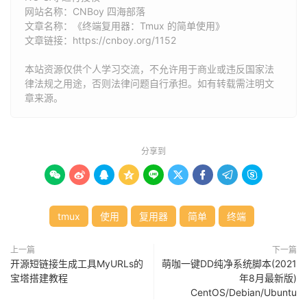
网站名称：
CNBoy 四海部落
文章名称：《终端复用器：Tmux 的简单使用》
文章链接：
https://cnboy.org/1152
本站资源仅供个人学习交流，不允许用于商业或违反国家法
律法规之用途，否则法律问题自行承担。如有转载需注明文
章来源。
分享到









tmux
使用
复用器
简单
终端
上一篇
下一篇
开源短链接生成工具MyURLs的
萌咖一键DD纯净系统脚本(2021
宝塔搭建教程
年8月最新版)
CentOS/Debian/Ubuntu