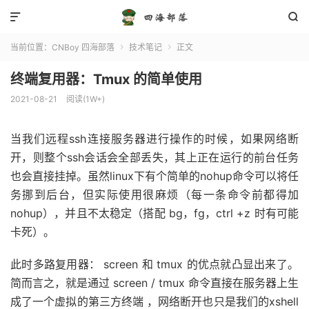


当前位置：
CNBoy 四海部落
技术笔记
正文


终端复用器：Tmux 的简单使用
2021-08-21
阅读(1W+)
当我们远程ssh连接服务器进行操作的时候，如果网络断
开，则整个ssh会话会全部丢失，其上正在运行的前台任务
也会直接挂掉。虽然linux下有个简单的nohup命令可以将任
务挪到后台，但实际使用很麻烦（每一条命令前都得加
nohup），并且不太稳定（搭配 bg，fg，ctrl +z 时有可能
卡死）。
此时多路复用器： screen 和 tmux 的优点就凸显出来了。
简而言之，就是通过 screen / tmux 命令直接在服务器上生
成了一个虚拟的第三方终端 ，网络断开也只是我们的xshell