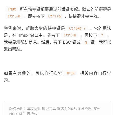
所有快捷键都要通过前缀键唤起。默认的前缀键是
TMUX
，即先按下
，快捷键才会生效。
Ctrl+b
Ctrl+b
举例来说，帮助命令的快捷键是
。它的用法
Ctrl+b ?
是，在 Tmux 窗口中，先按下
，再按下
，
Ctrl+b
?
就会显示帮助信息。然后，按下 ESC 键或
键，就可以
q
退出帮助。
如果有兴趣的，可以自行搜索
相关内容自行学
TMUX
习。
版权声明：本文采用知识共享 署名4.0国际许可协议 [BY-
NC-SA] 进行授权