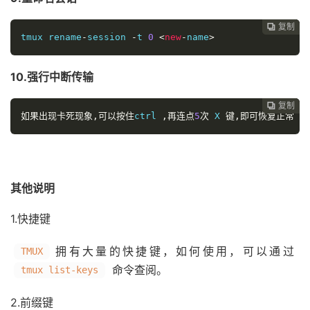
复制
复制
复制
复制




tmux rename
-
session 
-
t 
0
<
new
-
name
>
10.强行中断传输
复制
复制
复制



如果出现卡死现象,可以按住
ctrl 
,再连点
5
次
 X 
键,即可恢复正常
其他说明
1.快捷键
拥有大量的快捷键，如何使用，可以通过
TMUX
命令查阅。
tmux list-keys
2.前缀键