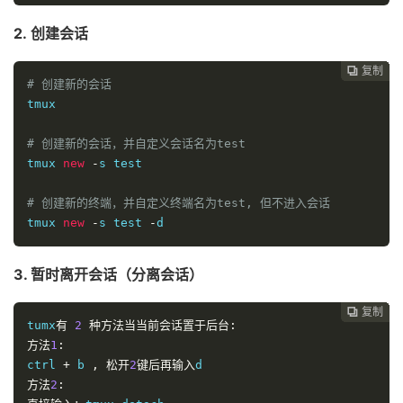
2. 创建会话
复制
复制
复制
复制
复制
复制
复制
复制
复制
复制
复制











# 创建新的会话
tmux

# 创建新的会话，并自定义会话名为test
tmux 
new
-
s 
test

# 创建新的终端，并自定义终端名为test, 但不进入会话
tmux 
new
-
s 
test
-
d
3. 暂时离开会话（分离会话）
复制
复制
复制
复制
复制
复制
复制
复制
复制
复制










tumx
有
2
种方法当当前会话置于后台:
方法
1
:
ctrl 
+
 b 
,
松开
2
键后再输入
方法
2
: