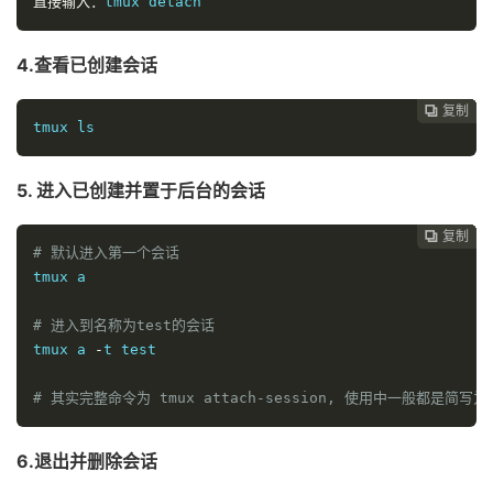
直接输入：
tmux detach
4.查看已创建会话
复制
复制
复制
复制
复制
复制
复制
复制
复制









tmux ls
5. 进入已创建并置于后台的会话
复制
复制
复制
复制
复制
复制
复制
复制








# 默认进入第一个会话
tmux a 

# 进入到名称为test的会话
tmux a 
-
t 
test
# 其实完整命令为 tmux attach-session, 使用中一般都是简写为t
6.退出并删除会话