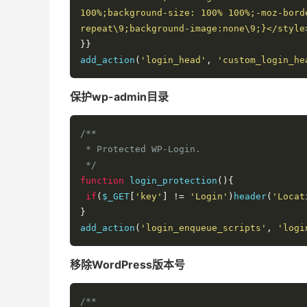
100%;background-size: 100% 100%;-moz-bord
repeat\9;background-image:none\9;}</style
}}
add_action
(
'login_head'
,
'custom_login_he
保护wp-admin目录
/**

 * Protected WP-Login.

 */
function
 login_protection
(){
if
(
$_GET
[
'key'
]
!=
'Login'
)
header
(
'Locat
}
add_action
(
'login_enqueue_scripts'
,
'logi
移除WordPress版本号
/**
