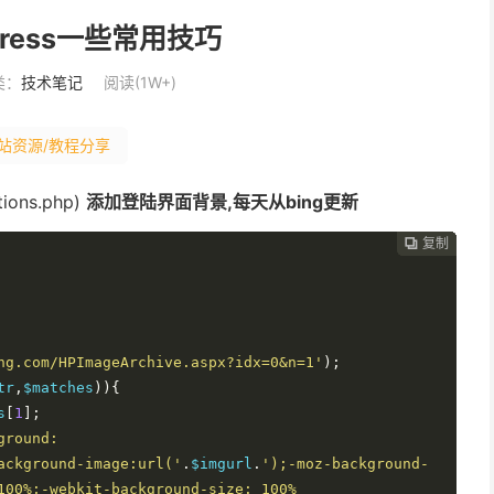
Press一些常用技巧
类：
技术笔记
阅读(1W+)
站资源/教程分享
ns.php)
添加登陆界面背景,每天从bing更新
复制
复制
复制
复制
复制
复制
复制







ng.com/HPImageArchive.aspx?idx=0&n=1'
);
tr
,
$matches
)){
s
[
1
];
round: 
ackground-image:url('
.
$imgurl
.
');-moz-background-
100%;-webkit-background-size: 100% 