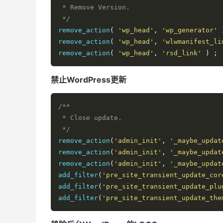
 * Remove Version.

 */
remove_action
(
'wp_head'
,
'wp_generator'
remove_action
(
'wp_head'
,
'wlwmanifest_li
remove_action
(
'wp_head'
,
'rsd_link'
)
;
禁止WordPress更新
/**

 * Close update.

 */
remove_action
(
'admin_init'
,
'_maybe_updat
remove_action
(
'admin_init'
,
'_maybe_updat
remove_action
(
'admin_init'
,
'_maybe_updat
add_filter
(
'pre_site_transient_update_cor
add_filter
(
'pre_site_transient_update_plu
add_filter
(
'pre_site_transient_update_the