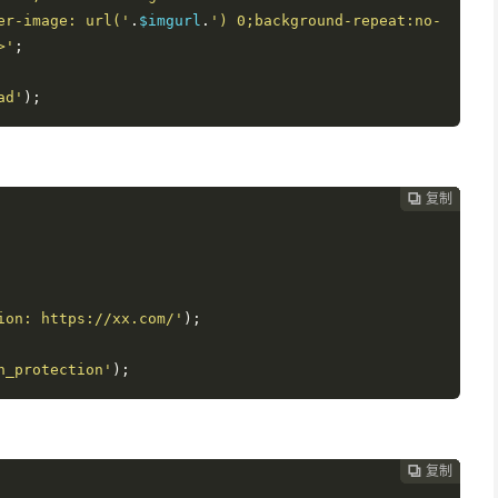
er-image: url('
.
$imgurl
.
') 0;background-repeat:no-
>'
;
ad'
);
复制
复制
复制
复制
复制
复制






ion: https://xx.com/'
);
n_protection'
);
复制
复制
复制
复制
复制




