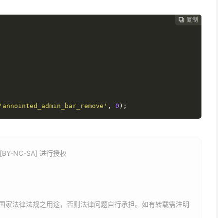
复制
复制
复制



'annointed_admin_bar_remove'
,
0
);
Y-NC-SA] 进行授权
国家法律法规之用途，否则法律问题自行承担。如有转载需注明