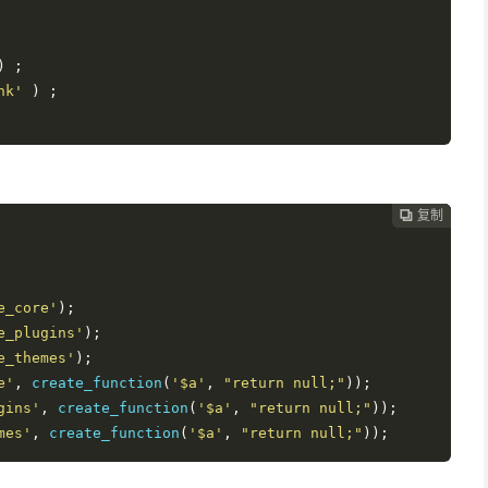
)
;
nk'
)
;
复制
复制
复制
复制




e_core'
);
e_plugins'
);
e_themes'
);
e'
,
 create_function
(
'$a'
,
"return null;"
));
gins'
,
 create_function
(
'$a'
,
"return null;"
));
mes'
,
 create_function
(
'$a'
,
"return null;"
));