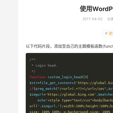
使用Word
2017-04-02
分
#
建
以下代码片段，添加至自己的主题模板函数(functio
/**

 * Login head.

 */
function
 custom_login_head
(){
$str
=
file_get_contents
(
'https://global.bi
if
(
preg_match
(
"/<url>(.+?)<\/url>/ies"
,
$s
$imgurl
=
'https://global.bing.com'
.
$matche
    echo
'<style type="text/css">body{backg
url('
.
$imgurl
.
');width:100%;height:100%;b
size: 100% 100%;-o-background-size: 100% 