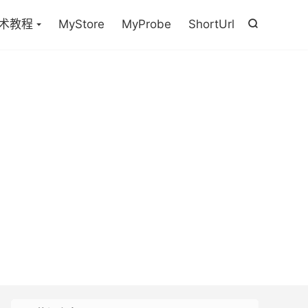

术教程
MyStore
MyProbe
ShortUrl
