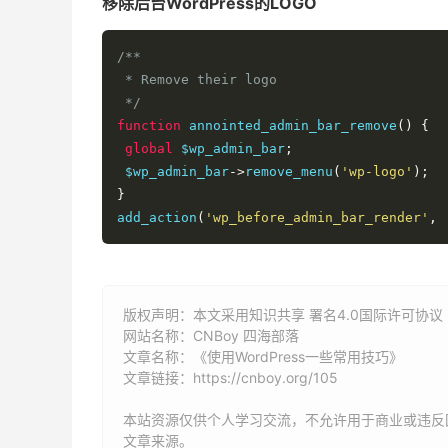
移除后台WordPress的LOGO
/**

 * Remove their logo 

 */
function
 annointed_admin_bar_remove
()
{
global
 $wp_admin_bar
;
 $wp_admin_bar
->
remove_menu
(
'wp-logo'
);
}
add_action
(
'wp_before_admin_bar_render'
,
版权声明：本文采用知识共享 署名4.0国际许可协议 [B
网站名称：
CNBoy 四海部落
文章名称：《使用WordPress一些常用技巧》
文章链接：
https://cnboy.org/105
本站资源仅供个人学习交流，不允许用于商业或违反
文章来源。