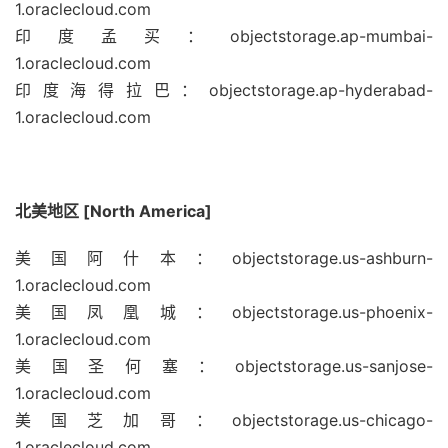
1.oraclecloud.com
印度孟买：objectstorage.ap-mumbai-
1.oraclecloud.com
印度海得拉巴：objectstorage.ap-hyderabad-
1.oraclecloud.com
北美地区 [North America]
美国阿什本：objectstorage.us-ashburn-
1.oraclecloud.com
美国凤凰城：objectstorage.us-phoenix-
1.oraclecloud.com
美国圣何塞：objectstorage.us-sanjose-
1.oraclecloud.com
美国芝加哥：objectstorage.us-chicago-
1.oraclecloud.com