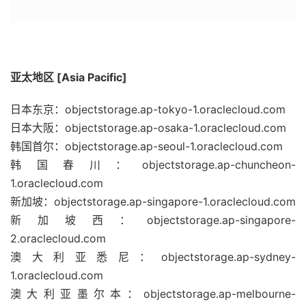
亚太地区 [Asia Pacific]
日本东京：objectstorage.ap-tokyo-1.oraclecloud.com
日本大阪：objectstorage.ap-osaka-1.oraclecloud.com
韩国首尔：objectstorage.ap-seoul-1.oraclecloud.com
韩国春川：objectstorage.ap-chuncheon-
1.oraclecloud.com
新加坡：objectstorage.ap-singapore-1.oraclecloud.com
新加坡西：objectstorage.ap-singapore-
2.oraclecloud.com
澳大利亚悉尼：objectstorage.ap-sydney-
1.oraclecloud.com
澳大利亚墨尔本：objectstorage.ap-melbourne-