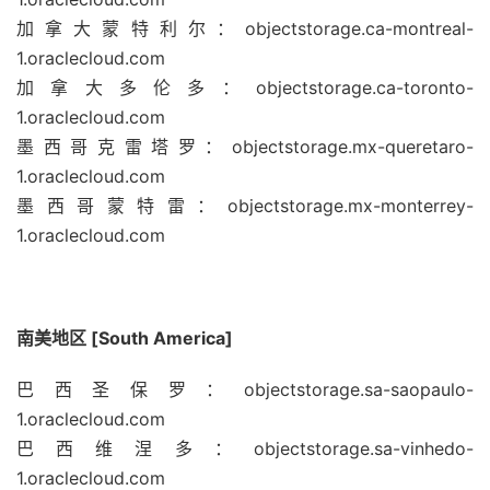
加拿大蒙特利尔：objectstorage.ca-montreal-
1.oraclecloud.com
加拿大多伦多：objectstorage.ca-toronto-
1.oraclecloud.com
墨西哥克雷塔罗：objectstorage.mx-queretaro-
1.oraclecloud.com
墨西哥蒙特雷：objectstorage.mx-monterrey-
1.oraclecloud.com
南美地区 [South America]
巴西圣保罗：objectstorage.sa-saopaulo-
1.oraclecloud.com
巴西维涅多：objectstorage.sa-vinhedo-
1.oraclecloud.com