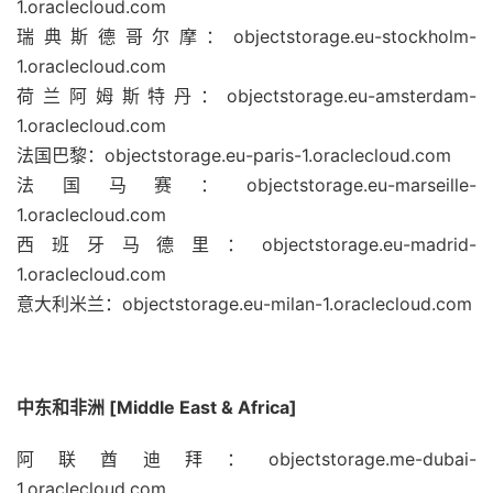
1.oraclecloud.com
瑞典斯德哥尔摩：objectstorage.eu-stockholm-
1.oraclecloud.com
荷兰阿姆斯特丹：objectstorage.eu-amsterdam-
1.oraclecloud.com
法国巴黎：objectstorage.eu-paris-1.oraclecloud.com
法国马赛：objectstorage.eu-marseille-
1.oraclecloud.com
西班牙马德里：objectstorage.eu-madrid-
1.oraclecloud.com
意大利米兰：objectstorage.eu-milan-1.oraclecloud.com
中东和非洲 [Middle East & Africa]
阿联酋迪拜：objectstorage.me-dubai-
1.oraclecloud.com