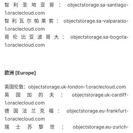
智利圣地亚哥：objectstorage.sa-santiago-
1.oraclecloud.com
智利瓦尔帕莱索：objectstorage.sa-valparaiso-
1.oraclecloud.com
哥伦比亚波哥大：objectstorage.sa-bogota-
1.oraclecloud.com
欧洲 [Europe]
英国伦敦：objectstorage.uk-london-1.oraclecloud.com
英国加的夫：objectstorage.uk-cardiff-
1.oraclecloud.com
德国法兰克福：objectstorage.eu-frankfurt-
1.oraclecloud.com
瑞士苏黎世：objectstorage.eu-zurich-