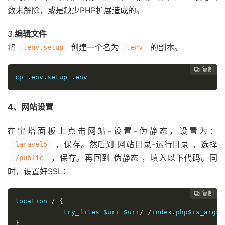
数未解除，或是缺少PHP扩展造成的。
3.
编辑文件
将
创建一个名为
的副本。
.env.setup
.env
复制
复制
复制
复制
复制
复制
复制







cp 
.
env
.
setup 
.
env
4、网站设置
在宝塔面板上点击网站-设置-伪静态，设置为：
，保存。然后到 网站目录-运行目录 ，选择
laravel5
，保存。再回到 伪静态 ，填入以下代码。同
/public
时，设置好SSL：
复制
复制
复制
复制
复制
复制






location 
/
{
            try_files $uri $uri
/
/
index
.
php$is_args$
}