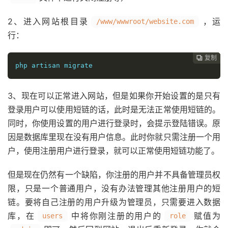
2、进入网站根目录
，运
/www/wwwroot/website.com
行：
复制
复制
复制
复制
复制





php artisan migrate
3、现在可以正常进入网站，但是如果你开始设置的是只有
登录用户可以使用短链的话，此时是无法正常使用短链的。
同时，你使用设置的用户进行登录时，会提示登陆错误。原
因是数据库里现在没有用户信息。此时你就只需注册一个用
户，使用注册用户进行登录，就可以正常使用短链功能了。
但是现在仍然有一个缺陷，你注册的用户并不具备管理员权
限，只是一个普通用户，没有办法管理其他注册用户的短
链。要将自己注册的用户升级为管理员，只需要进入数据
库，在
中将你刚注册的用户的
赋值为
users
role