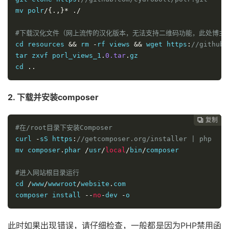
mv polr
/{.,}*
./
#下载汉化文件（网上流传的汉化版本，无法支持二维码功能，此处博主依
cd resources 
&&
 rm 
-
rf views 
&&
 wget https
:
//github.
tar zxvf porl_views_1
.
0.tar
.
gz

cd 
..
2. 下载并安装composer
复制
复制
复制
复制
复制
复制
复制
复制








#在/root目录下安装Composer
curl 
-
sS https
:
//getcomposer.org/installer | php
mv composer
.
phar 
/
usr
/
local
/
bin
/
composer

#进入网站根目录运行
cd 
/
www
/
wwwroot
/
website
.
com

composer install 
--
no
-
dev 
-
o
此时如果出现错误，请仔细检查，一般都是因为PHP禁用函