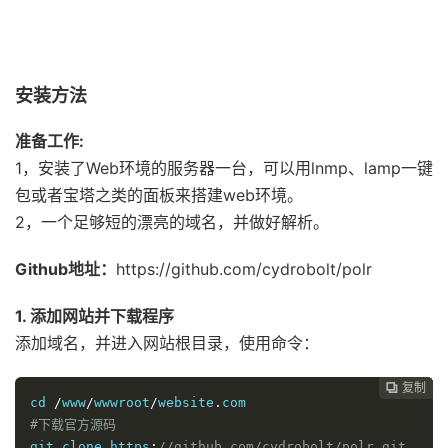
安装方法
准备工作:
1，安装了Web环境的服务器一台，可以用lnmp、lamp一键
包或者宝塔之类的面板来搭建web环境。
2，一个足够短的漂亮的域名，并做好解析。
Github地址：
https://github.com/cydrobolt/polr
1. 添加网站并下载程序
添加域名，并进入网站根目录，使用命令：
复制
复制
复制
复制
复制
复制
复制
复制
复制









cd 
/
www
/
wwwroot
/
website
.
#下载官方源码
git clone https
:
//github.com/cydrobolt/polr.git