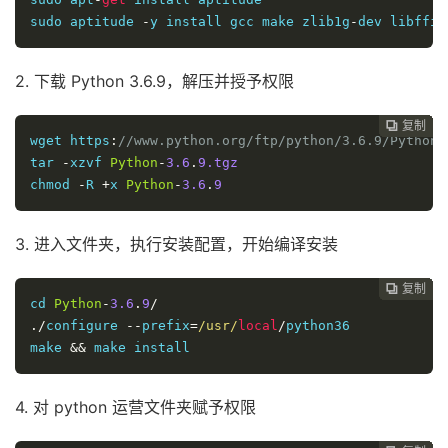
sudo aptitude 
-
y install gcc make zlib1g
-
dev libffi
-
2. 下载 Python 3.6.9，解压并授予权限
复制
复制
复制
复制
复制
复制
复制
复制
复制
复制
复制
复制
复制
复制
复制















wget https
:
//www.python.org/ftp/python/3.6.9/Python-
tar 
-
xzvf 
Python
-
3.6
.
9.tgz
chmod 
-
R 
+
x 
Python
-
3.6
.
9
3. 进入文件夹，执行安装配置，开始编译安装
复制
复制
复制
复制
复制
复制
复制
复制
复制
复制
复制
复制
复制
复制














cd 
Python
-
3.6
.
9
/
./
configure 
--
prefix
=
/usr/
local
/
python36

make 
&&
 make install
4. 对 python 运营文件夹赋予权限