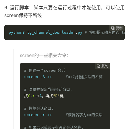
6. 运行脚本：脚本只要在运行过程中才能使用，可以使用
screen保持不断线
复制
复制
复制
复制




python3 tg_channel_downloader
.
# 按照提示输入你的 te
screen的一些相关命令：
复制
复制
复制



# 创建一个screen会话：
screen 
-
S xx      
#xx为创建会话的名称 
# 隐藏并保留当前会话窗口: 
按
Ctrl
+
A
，再按
"D"
键
# 恢复会话窗口: 
screen 
-
r xx      
#恢复名字为xx的会话 
# 如果忘记或者没有设定会话名称: 