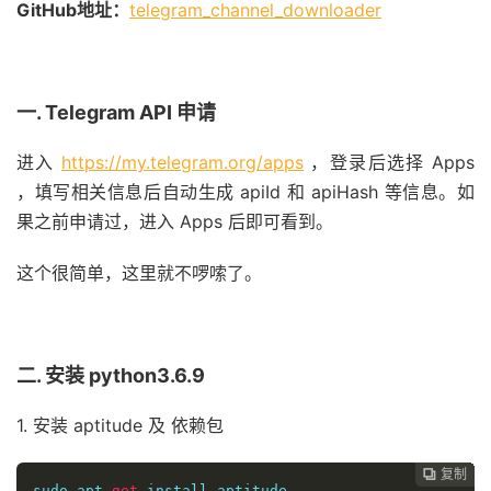
GitHub地址：
telegram_channel_downloader
一. Telegram API 申请
进入
https://my.telegram.org/apps
，登录后选择 Apps
，填写相关信息后自动生成 apiId 和 apiHash 等信息。如
果之前申请过，进入 Apps 后即可看到。
这个很简单，这里就不啰嗦了。
二. 安装 python3.6.9
1. 安装 aptitude 及 依赖包
复制
复制
复制
复制
复制
复制
复制
复制
复制
复制
复制
复制
复制
复制
复制
复制
















sudo apt
-
get
 install aptitude
