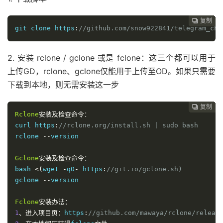
复制
复制
复制
复制
复制
复制
复制
复制








git clone https
:
//github.com/snow922841/telegram_cha
2. 安装 rclone / gclone 或是 fclone：这三个都可以用于
上传GD，rclone、gclone仅能用于上传至OD。如果只需要
下载到本地，则无需安装这一步
复制
复制
复制
复制
复制
复制
复制







Rclone
安装及检查命令：
curl https
:
//rclone.org/install.sh | sudo bash
rclone 
--
version

Gclone
安装及检查命令：
bash 
<(
wget 
-
qO
-
 https
:
//git.io/gclone.sh) 
gclone 
--
version
Fclone
安装办法：
1
、进入项目页：
https
:
//github.com/mawaya/rclone/re