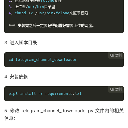
2
、在本地解压获得
fclone
文件
3
、上传至/
usr
/
bin
目录里
4
、
chmod 
+
x 
/
usr
/
bin
/
fclone
来赋予权限
***
安装完之后一定要记得配置好需要上传的网盘。
3. 进入脚本目录
复制
复制
复制
复制
复制
复制






cd telegram_channel_downloader
4. 安装依赖
复制
复制
复制
复制
复制





pip3 install 
-
r requirements
.
txt
5. 修改
telegram
_channel_downloader.py 文件内的相关
信息：