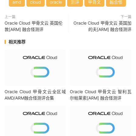
Total
|
39.43
 MB
/
s    
(
9.8k
)
|
94.80
 MB
/
s    
(
1
amd
cloud
oracle
测评
甲骨文
融合怪
|
|
Block
Size
|
512k
(
IOPS
)
|
1m
(
I
上一篇
下一篇
------
|
---
----
|
----
-
Oracle Cloud 甲骨文云 英国伦
Oracle Cloud 甲骨文云 英国加
Read
|
44.70
 MB
/
s      
(
87
)
|
44.26
 MB
/
s      
敦[ARM] 融合怪测评
的夫[ARM] 融合怪测评
Write
|
47.18
 MB
/
s      
(
92
)
|
47.19
 MB
/
s      
Total
|
91.89
 MB
/
s     
(
179
)
|
91.45
 MB
/
s      
相关推荐
------------流媒体解锁--基于
oneclickvirt
/
CommonMediaTe
以下测试的解锁地区是准确的，但是不是完整解锁的判断可能有误，这方
----------------
Netflix
-----------------
[
IPV4
]
您的出口
IP
可以使用
Netflix
，但仅可看
Netflix
自制剧
NF
所识别的
IP
地域信息：英国
[
IPV6
]
Oracle Cloud 甲骨文云全区域
Oracle Cloud 甲骨文云 智利瓦
您的出口
IP
可以使用
Netflix
，但仅可看
Netflix
自制剧
AMD/ARM融合怪测评合集
尔帕莱索[ARM] 融合怪测评
NF
所识别的
IP
地域信息：英国
----------------
Youtube
-----------------
[
IPV4
]
连接方式:
Youtube
Video
Server
视频缓存节点地域:
爱尔兰
都柏林
(
DUB16S03
)
[
IPV6
]