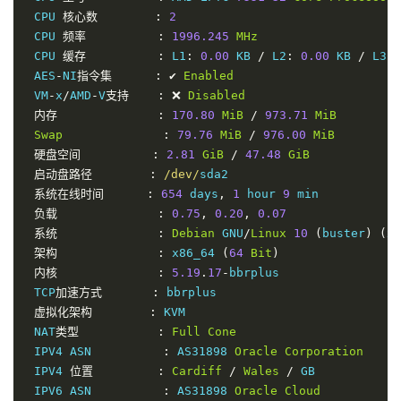
 CPU 
核心数
:
2
 CPU 
频率
:
1996.245
MHz
 CPU 
缓存
:
 L1
:
0.00
 KB 
/
 L2
:
0.00
 KB 
/
 L3
:
 AES
-
NI
指令集
:
✔
Enabled
 VM
-
x
/
AMD
-
V
支持
:
❌
Disabled
内存
:
170.80
MiB
/
973.71
MiB
Swap
:
79.76
MiB
/
976.00
MiB
硬盘空间
:
2.81
GiB
/
47.48
GiB
启动盘路径
:
/dev/
sda2

系统在线时间
:
654
 days
,
1
 hour 
9
 min

负载
:
0.75
,
0.20
,
0.07
系统
:
Debian
 GNU
/
Linux
10
(
buster
)
(
x8
架构
:
 x86_64 
(
64
Bit
)
内核
:
5.19
.
17
-
bbrplus

 TCP
加速方式
:
 bbrplus

虚拟化架构
:
 KVM

 NAT
类型
:
Full
Cone
 IPV4 ASN          
:
 AS31898 
Oracle
Corporation
 IPV4 
位置
:
Cardiff
/
Wales
/
 GB

 IPV6 ASN          
:
 AS31898 
Oracle
Cloud