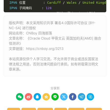
 IPV6 
位置
:
Cardiff
/
Wales
/
United
Kingdom
 IPV6 
子网掩码
:
128
----------------------
CPU
测试--通过
sysbench
测试--------
->
 CPU 
测试中
(
Fast
Mode
,
1
-
Pass
@
5sec
)
版权声明：本文采用知识共享 署名4.0国际许可协议 [BY-
1
线程测试(单核)得分:
579
Scores
NC-SA] 进行授权
2
线程测试(多核)得分:
590
Scores
网站名称：
CNBoy 四海部落
---------------------内存测试--感谢
lemonbench
开源-------
文章名称：《Oracle Cloud 甲骨文云 英国加的夫[AMD] 融合
->
内存测试
Test
(
Fast
Mode
,
1
-
Pass
@
5sec
)
怪测评》
单线程读测试:
16250.99
 MB
/
s

文章链接：
https://cnboy.org/3213
单线程写测试:
7104.47
 MB
/
------------------磁盘
dd
读写测试--感谢
lemonbench
开源----
本站资源仅供个人学习交流，不允许用于商业或违反国家法
->
磁盘
IO
测试中
(
4K
Block
/
1M
Block
,
Direct
Mode
)
律法规之用途，否则法律问题自行承担。如有转载需注明文
测试操作
写速度
章来源。
100MB
-
4K
Block
7.5
 MB
/
s 
(
1822
 IOPS
,
14.05s
)
1GB
-
1M
Block
60.2
 MB
/
s 
(
57
 IOPS
,
17.42s
)
---------------------磁盘
fio
读写测试--感谢
yabs
开源------
分享到
Block
Size
|
4k
(
IOPS
)
|
64k
(
I
------
|
---
----
|
----
-









Read
|
19.71
 MB
/
s    
(
4.9k
)
|
47.29
 MB
/
s     
(
Write
|
19.71
 MB
/
s    
(
4.9k
)
|
47.51
 MB
/
s     
(