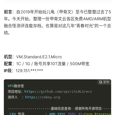
前言
：自2019年开始玩儿龟（甲骨文）至今已整整过去了5
年。今天开始，整理一份甲骨文云各区免费AMD/ARM机型
融合怪测评连载存档，也算是对这几年“青春时光”的一个总
结。
机型
：VM.Standard.E2.1.Micro
配置
：1C / 1G / 账号共享10T流量 / 500M带宽
IP段
：129.151.***.***
复制
复制
复制



VPS
融合怪
项目地址：
https
:
//github.com/spiritLHLS/ecs
测评人
：
https
:
//cnboy.org
---------------------基础信息查询--感谢所有开源项目--------
 CPU 
型号
:
 AMD EPYC 
7551
32
-
Core
Processor