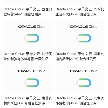
连接方式:
Youtube
Video
Server
Oracle Cloud 甲骨文云 墨西哥
Oracle Cloud 甲骨文云 哥伦比
视频缓存节点地域:
 LHR
(
LHR25S41
)
蒙特雷[ARM] 融合怪测评
亚波哥大[ARM] 融合怪测评
---------------
DisneyPlus
---------------
[
IPV4
]
当前出口所在地区解锁
DisneyPlus
区域：
GB 
区
[
IPV6
]
当前出口所在地区解锁
DisneyPlus
区域：
GB 
区
解锁
Netflix
，
Youtube
，
DisneyPlus
上面和下面进行比较，不同之
Oracle Cloud 甲骨文云 沙特阿
Oracle Cloud 甲骨文云 南非约
----------------流媒体解锁--感谢
RegionRestrictionCheck
拉伯利雅得[ARM] 融合怪测评
翰内斯堡[ARM] 融合怪测评
以下为
IPV4
网络测试，若无
IPV4
网络则无输出
============[
Multination
]============
Dazn
:
Yes
(
Region
:
Disney
+:
No
(
IP 
Banne
Netflix
:
Originals
On
YouTube
Premium
:
Yes
(
Region
:
Amazon
Prime
Video
:
Yes
(
Region
:
Oracle Cloud 甲骨文云 南非约
Oracle Cloud 甲骨文云 以色列
TVBAnywhere
+:
Yes
翰内斯堡[AMD] 融合怪测评
耶路撒冷[ARM] 融合怪测评
Spotify
Registration
:
No