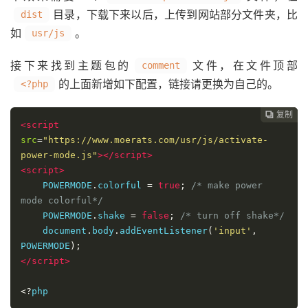
目录，下载下来以后，上传到网站部分文件夹，比
dist
如
。
usr/js
接下来找到主题包的
文件，在文件顶部
comment
的上面新增如下配置，链接请更换为自己的。
<?php
复制
复制
复制



<script
src
=
"https://www.moerats.com/usr/js/activate-
power-mode.js"
></script>
<script>
    POWERMODE
.
colorful 
=
true
;
/* make power 
mode colorful*/
    POWERMODE
.
shake 
=
false
;
/* turn off shake*/
    document
.
body
.
addEventListener
(
'input'
,
POWERMODE
);
</script>
<?
php