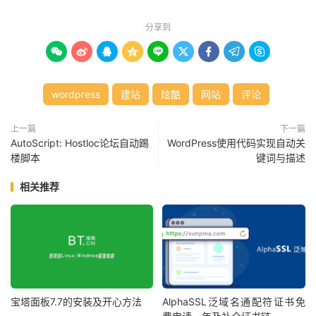
分享到









wordpress
建站
炫酷
网站
评论
上一篇
下一篇
AutoScript: Hostloc论坛自动踢
WordPress使用代码实现自动关
楼脚本
键词与描述
相关推荐
宝塔面板7.7的安装及开心方法
AlphaSSL泛域名通配符证书免