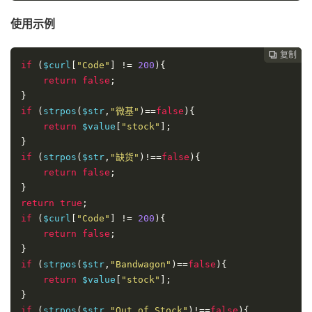
使用示例
复制
复制
复制
复制




if
(
$curl
[
"Code"
]
!=
200
){
return
false
;
}
if
(
strpos
(
$str
,
"微基"
)==
false
){
return
 $value
[
"stock"
];
}
if
(
strpos
(
$str
,
"缺货"
)!==
false
){
return
false
;
}
return
true
;
if
(
$curl
[
"Code"
]
!=
200
){
return
false
;
}
if
(
strpos
(
$str
,
"Bandwagon"
)==
false
){
return
 $value
[
"stock"
];
}
if
(
strpos
(
$str
,
"Out of Stock"
)!==
false
){