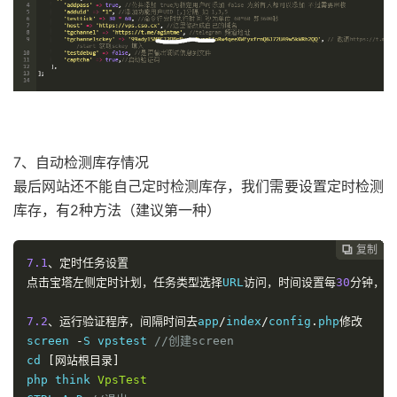
7、自动检测库存情况
最后网站还不能自己定时检测库存，我们需要设置定时检测
库存，有2种方法（建议第一种）
复制
复制
复制
复制
复制
复制
复制







7.1
、定时任务设置
点击宝塔左侧定时计划，任务类型选择
URL
访问，时间设置每
30
分钟，
U
7.2
、运行验证程序，间隔时间去
app
/
index
/
config
.
php
修改
screen 
-
S vpstest 
//创建screen
cd 
[网站根目录]
php think 
VpsTest