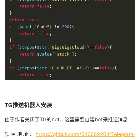
return
false
;
}
return
true
;
if
(
$curl
[
"Code"
]
!=
200
){
return
false
;
}
if
(
strpos
(
$str
,
"GigsGigsCloud"
)==
false
){
return
 $value
[
"stock"
];
}
if
(
strpos
(
$str
,
"CLOUDLET LAX-V1"
)==
false
){
return
false
;
}
return
true
;
TG推送机器
人安装
由于作者关闭了TG的bot，这里需要自建bot来推送消息
项目地址：
https://github.com/546669204/Telegram-