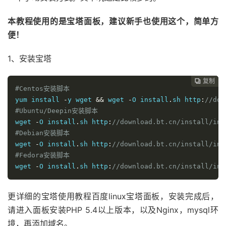
本教程使用的是宝塔面板，建议新手也使用这个，简单方
便！
1、安装宝塔
复制
复制
复制
复制
复制
复制
复制
复制








#Centos安装脚本
yum
 install 
-
y wget 
&&
 wget 
-
O install
.
sh http
:
//dow
#Ubuntu/Deepin安装脚本
wget 
-
O install
.
sh http
:
//download.bt.cn/install/ins
#Debian安装脚本
wget 
-
O install
.
sh http
:
//download.bt.cn/install/ins
#Fedora安装脚本
wget 
-
O install
.
sh http
:
//download.bt.cn/install/ins
更详细的宝塔使用教程百度linux宝塔面板，安装完成后，
请进入面板安装PHP 5.4以上版本，以及Nginx，mysql环
境，再添加域名。