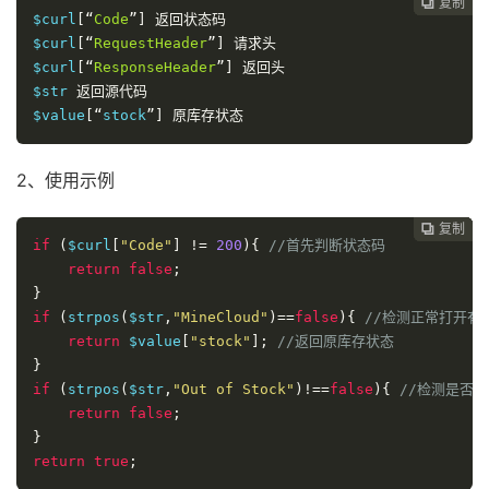
复制
复制
复制
复制
复制
复制






$
curl
[“
Code
”]
返回状态码
$
curl
[“
RequestHeader
”]
请求头
$
curl
[“
ResponseHeader
”]
返回头
$
str 
返回源代码
$
value
[“
stock
”]
原库存状态
2、使用示例
复制
复制
复制
复制
复制





if
(
$curl
[
"Code"
]
!=
200
){
//首先判断状态码
return
false
;
}
if
(
strpos
(
$str
,
"MineCloud"
)==
false
){
//检测正常打开有
return
 $value
[
"stock"
];
//返回原库存状态
}
if
(
strpos
(
$str
,
"Out of Stock"
)!==
false
){
//检测是否
return
false
;
}
return
true
;