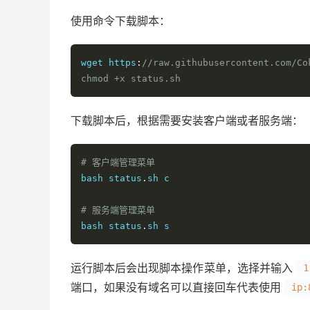
使用命令下载脚本：
wget https
:
//raw.githubusercontent.com/Co
chmod +x status.sh
下载脚本后，根据需要安装客户端或者服务端：
# 客户端管理菜单
bash status
.
sh c

# 服务端管理菜单
bash status
.
sh s
运行脚本后会出现脚本操作菜单，选择并输入
1
端口，如果没有域名可以直接回车代表使用
ip: