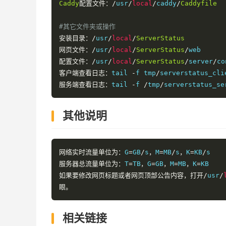
Caddy
配置文件：/
usr
/
local
/
caddy
/
Caddyfile
#其它文件夹或操作
安装目录：/
usr
/
local
/
ServerStatus
网页文件：/
usr
/
local
/
ServerStatus
/
配置文件：/
usr
/
local
/
ServerStatus
/
server
/
co
客户端查看日志：
tail 
-
f tmp
/
serverstatus_cli
服务端查看日志：
tail 
-
f 
/
tmp
/
serverstatus_se
其他说明
网络实时流量单位为：
G
=
GB
/
s
，
M
=
MB
/
s
，
K
=
KB
/
服务器总流量单位为：
T
=
TB
，
G
=
GB
，
M
=
MB
，
K
=
如果要修改网页标题或者网页顶部公告内容，打开/
usr
/
眼。
相关链接