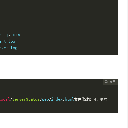
nfig
.
ent
.
rver
.
log
复制
复制
复制



local
/
ServerStatus
/
web
/
index
.
html
文件修改即可，很显