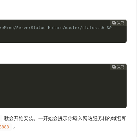
复制
复制
复制
复制
复制
复制
复制







keMine/ServerStatus-Hotaru/master/status.sh && 
复制
复制
复制
复制
复制
复制






就会开始安装。一开始会提示你输入网站服务器的域名和
。
8888