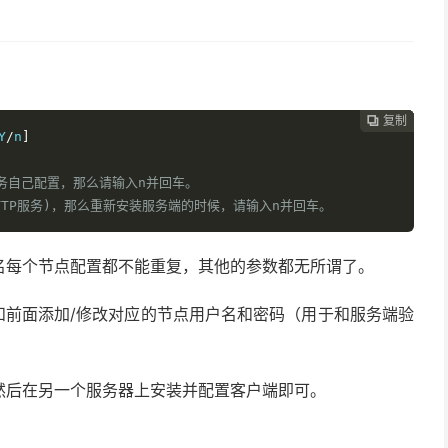
复制
复制
复制
复制
复制





Y
/
n
]
服务自己配置，那么请输入n并回车。
HTTP服务)，那么重新安装服务端的时候，请输入n并回车。
名每个节点配置都不能重复，其他的参数都无所谓了。
和前面添加/修改对应的节点用户名和密码（用于和服务端验
然后在另一个服务器上安装并配置客户端即可。