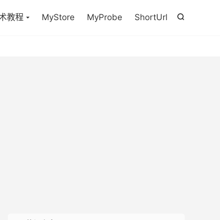

术教程
MyStore
MyProbe
ShortUrl
