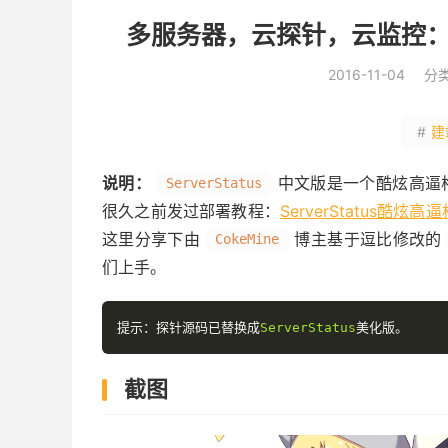
多服务器，云探针，云监控：Se
2016-11-04
分
#
建
说明：
中文版是一个酷炫高逼
ServerStatus
很久之前发过部署教程：
ServerStatus酷炫
这里分享下由
博主基于逗比修改的
CokeMine
们上手。
提示：探针源码已替换成
ServerStatus
美化版。
截图