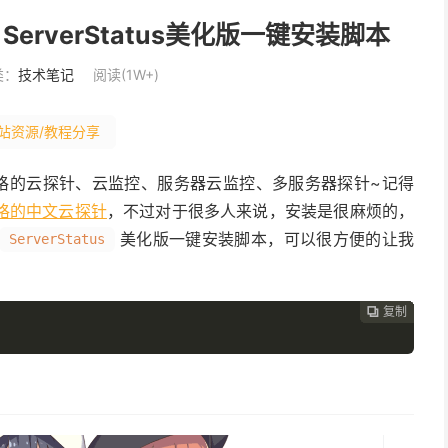
rverStatus美化版一键安装脚本
类：
技术笔记
阅读(1W+)
站资源/教程分享
格的云探针、云监控、服务器云监控、多服务器探针~记得
高逼格的中文云探针
，不过对于很多人来说，安装是很麻烦的，
美化版一键安装脚本，可以很方便的让我
ServerStatus
复制
复制
复制
复制
复制
复制
复制
复制







