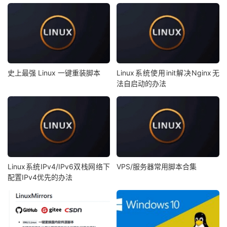
史上最强 Linux 一键重装脚本
Linux系统使用init解决Nginx无
法自启动的办法
Linux系统IPv4/IPv6双栈网络下
VPS/服务器常用脚本合集
配置IPv4优先的办法