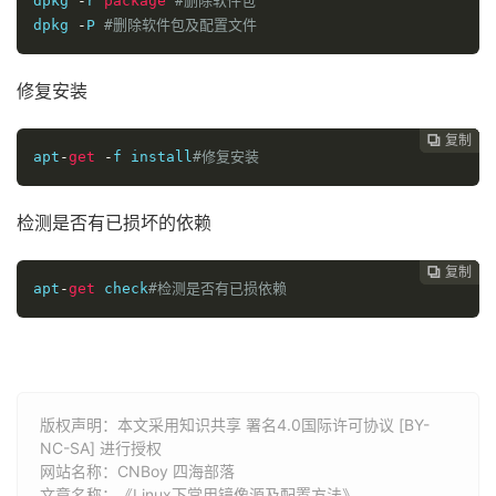
dpkg 
-
r 
package
#删除软件包
dpkg 
-
P 
#删除软件包及配置文件
修复安装
复制
复制
复制
复制




apt
-
get
-
f install
#修复安装
检测是否有已损坏的依赖
复制
复制
复制



apt
-
get
 check
#检测是否有已损依赖
版权声明：本文采用知识共享 署名4.0国际许可协议 [BY-
NC-SA] 进行授权
网站名称：
CNBoy 四海部落
文章名称：《Linux下常用镜像源及配置方法》