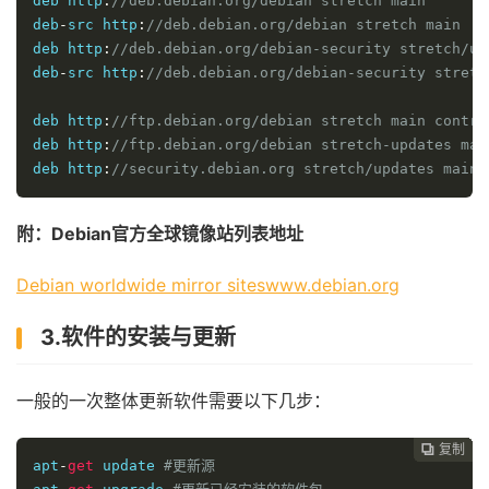
deb http
:
//deb.debian.org/debian stretch main
deb
-
src http
:
//deb.debian.org/debian stretch main
deb http
:
//deb.debian.org/debian-security stretch/up
deb
-
src http
:
//deb.debian.org/debian-security stretc
deb http
:
//ftp.debian.org/debian stretch main contri
deb http
:
//ftp.debian.org/debian stretch-updates mai
deb http
:
//security.debian.org stretch/updates main 
附：Debian官方全球镜像站列表地址
Debian worldwide mirror sites
​www.debian.org
3.软件的安装与更新
一般的一次整体更新软件需要以下几步：
复制
复制
复制
复制
复制
复制
复制
复制








apt
-
get
 update 
#更新源