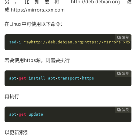
另，比如要将 http://deb.debian.org 改
成 https://mirrors.xxx.com
在Linux中可使用以下命令：
复制
复制
复制
复制
复制
复制
复制
复制
复制
复制
复制
复制
复制
复制
复制
复制
复制
复制


















sed
-
i 
"s@http://deb.debian.org@https://mirrors.xxx.c
若要使用https源，则需要执行
复制
复制
复制
复制
复制
复制
复制
复制
复制
复制
复制
复制
复制
复制
复制
复制
复制

















apt
-
get
 install apt
-
transport
-
https
再执行
复制
复制
复制
复制
复制
复制
复制
复制
复制
复制
复制
复制
复制
复制
复制
复制
















apt
-
get
 update
以更新索引