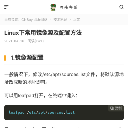


当前位置：
CNBoy 四海部落
技术笔记
正文


Linux下常用镜像源及配置方法
2021-04-16
阅读(1W+)
1.镜像源配置
一般情况下，修改/etc/apt/sources.list文件，将默认源地
址改成新的地址即可。
可以用leafpad打开，在终端中键入：
复制
复制
复制
复制
复制
复制
复制
复制
复制
复制
复制
复制
复制
复制
复制
复制
复制
复制
复制



















leafpad 
/
etc
/
apt
/
sources
.
list