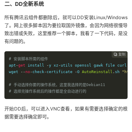
二、DD全新系统
所有腾讯云组件都删除后，就可以DD安装Linux/Windows
了。网上很多脚本因为要拉取国外镜像，会因为网络很慢导
致出错或失败，这里推荐一个脚本，我看了一下代码，是没
有问题的。
复制
复制
复制
复制
复制





# 安装脚本所需的组件
apt
-
get
 install 
-
y xz
-
utils openssl gawk file curl w
wget 
--
no
-
check
-
certificate 
-
O 
AutoReinstall
.
sh 
"htt
# 手动选择你要的操作系统，这里我选择的是Debian11
# 选择完操作系统后的操作都是全自动进行的
开始DD后，可以进入VNC查看，如果有需要选择确定的根
据需要选择确定即可。