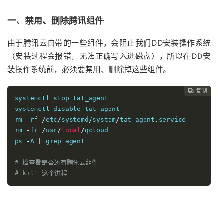
一、禁用、删除腾讯组件
由于腾讯云自带的一些组件，会阻止我们DD安装操作系统
（安装过程会报错，无法正确写入进磁盘），所以在DD安
装操作系统前，必须要禁用、删除掉这些组件。
复制
复制
复制
复制
复制
复制






systemctl stop tat_agent
systemctl disable tat_agent
rm 
-
rf 
/
etc
/
systemd
/
system
/
tat_agent
.
service
rm 
-
fr 
/
usr
/
local
/
qcloud 
ps 
-
A 
|
 grep agent
# 检查看是否还有腾讯云组件
# kill 这个进程 