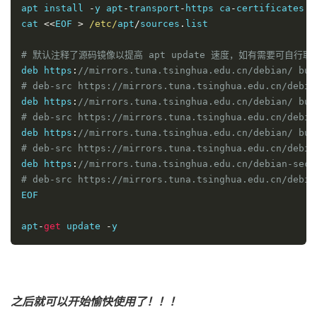
apt install 
-
y apt
-
transport
-
https ca
-
certificates s
cat 
<<
EOF 
>
/etc/
apt
/
sources
.
list
# 默认注释了源码镜像以提高 apt update 速度，如有需要可自行取
deb https
:
//mirrors.tuna.tsinghua.edu.cn/debian/ bul
# deb-src https://mirrors.tuna.tsinghua.edu.cn/debia
deb https
:
//mirrors.tuna.tsinghua.edu.cn/debian/ bul
# deb-src https://mirrors.tuna.tsinghua.edu.cn/debia
deb https
:
//mirrors.tuna.tsinghua.edu.cn/debian/ bul
# deb-src https://mirrors.tuna.tsinghua.edu.cn/debia
deb https
:
//mirrors.tuna.tsinghua.edu.cn/debian-secu
# deb-src https://mirrors.tuna.tsinghua.edu.cn/debia
EOF
apt
-
get
 update 
-
y
之后就可以开始愉快使用了！！！