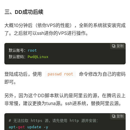
三、DD成功后续
大概10分钟后（依你VPS的性能），全新的系统就安装完成
了。之后就可以ssh进你的VPS进行操作。
复制
复制
复制
复制




默认账号：
root
默认密码：
Pwd@Linux
登陆成功后，使用
命令修改为自己的密码
passwd root
即可。
另外，因为这个DD脚本默认的是阿里云的源，在腾讯云上
非常慢，建议更换为tuna源。ssh进系统，替换阿里云源。
复制
复制
复制



# 无法拉取 https 源，请先使用 http 源并安装：
apt
-
get
 update 
-
y