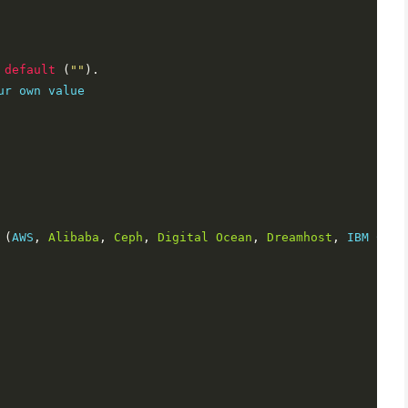
 
default
(
""
).
ur own value

(
AWS
,
Alibaba
,
Ceph
,
Digital
Ocean
,
Dreamhost
,
 IBM COS
,