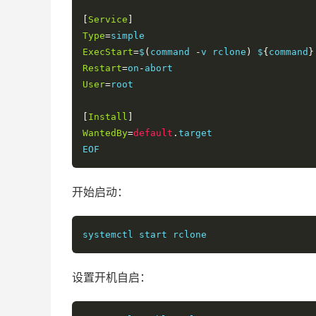
28
/
Webdav
[
Service
]
   \ 
"webdav"
Type
=
29
/
Yandex
Disk
ExecStart
=
$
(
command 
-
v rclone
)
 $
{
command
}
   \ 
"yandex"
Restart
=
on
-
30
/
 http 
Connection
User
=
root

   \ 
"http"
31
/
 premiumize
.
me

[
Install
]
   \ 
"premiumizeme"
WantedBy
=
default
.
target

Storage
>
12
#选择12，Google Drive，注
EOF
Google
Application
Client
Id
-
 leave blan
client_id
>
#留空 
开始启动：
Google
Application
Client
Secret
-
 leave 
client_secret
>
#留空
Service
Account
Credentials
 JSON file pat
systemctl start rclone
service_account_file
>
#留空
Choose
 a number 
from
 below
,
or
 type 
in
 yo
1
/
Full
 access all files
,
 excluding 
App
设置开机自启：
   \ 
"drive"
2
/
Read
-
only access to file metadata 
an