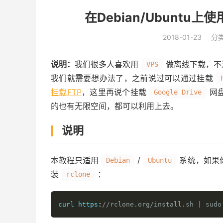
在Debian/Ubuntu上使用
2018-01-23
分
说明：
我们很多人喜欢用
做离线下载，不
VPS
我们就需要想办法了，之前说过可以通过挂载
挂载FTP
，这里再说个挂载
网
Google Drive
的也有无限空间，都可以利用上去。
说明
本教程只适用
/
系统，如果
Debian
Ubuntu
装
：
rclone
curl https
:
//rclone.org/install.sh | sudo