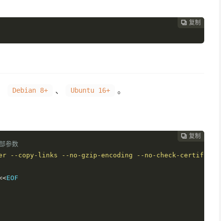
复制
复制
复制
复制
复制
复制
复制







、
、
。
Debian 8+
Ubuntu 16+
es
,
Memset
Memstore
,
 OVH
)
复制
复制
复制
复制
复制
复制






全部参数
er --copy-links --no-gzip-encoding --no-check-certificat
<<
remotes
