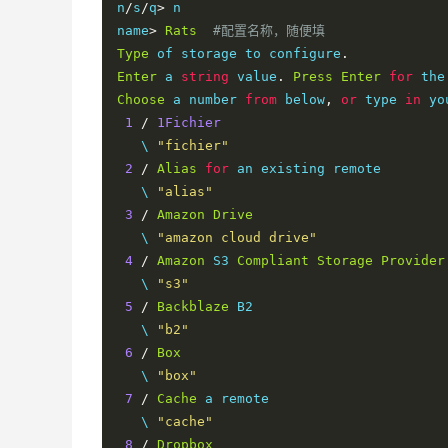
n
/
s
/
q
>
 n

name
>
Rats
#配置名称，随便填
Type
 of storage to configure
.
Enter
 a 
string
 value
.
Press
Enter
for
 the
Choose
 a number 
from
 below
,
or
 type 
in
 yo
1
/
1Fichier
   \ 
"fichier"
2
/
Alias
for
 an existing remote

   \ 
"alias"
3
/
Amazon
Drive
   \ 
"amazon cloud drive"
4
/
Amazon
 S3 
Compliant
Storage
Provider
   \ 
"s3"
5
/
Backblaze
 B2

   \ 
"b2"
6
/
Box
   \ 
"box"
7
/
Cache
 a remote

   \ 
"cache"
8
/
Dropbox