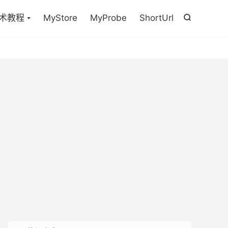

术教程
MyStore
MyProbe
ShortUrl
