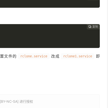
ly
.
te
.
he user deauthorizes the app
.
复制
复制
复制



Application
Data
 folder
.
site
.
ata but

 download file content
.
置文件的
改成
即
rclone.service
rclone1.service
ee docs
).
 
default
(
""
).
Y-NC-SA] 进行授权
 interactive login
.