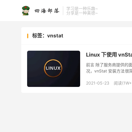
学习是一种乐趣~
分享是一种美德~
标签：vnstat
Linux 下使用 vnSt
前言 除了服务商提供的面板
况，vn­Stat 安装
命令下载源文件 git clone h
2021-05-23
阅读(1W+