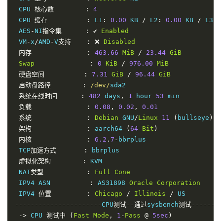
 CPU 
核心数
:
4
 CPU 
缓存
:
 L1
:
0.00
 KB 
/
 L2
:
0.00
 KB 
/
 L3
:
 AES
-
NI
指令集
:
✔
Enabled
 VM
-
x
/
AMD
-
V
支持
:
❌
Disabled
内存
:
463.66
MiB
/
23.44
GiB
Swap
:
0
KiB
/
976.00
MiB
硬盘空间
:
7.31
GiB
/
96.44
GiB
启动盘路径
:
/dev/
sda2

系统在线时间
:
482
 days
,
1
 hour 
53
 min

负载
:
0.08
,
0.02
,
0.01
系统
:
Debian
 GNU
/
Linux
11
(
bullseye
)
(
架构
:
 aarch64 
(
64
Bit
)
内核
:
6.2
.
7
-
bbrplus

 TCP
加速方式
:
 bbrplus

虚拟化架构
:
 KVM

 NAT
类型
:
Full
Cone
 IPV4 ASN          
:
 AS31898 
Oracle
Corporation
 IPV4 
位置
:
Chicago
/
Illinois
/
----------------------
CPU
测试--通过
sysbench
测试--------
->
 CPU 
测试中
(
Fast
Mode
,
1
-
Pass
@
5sec
)