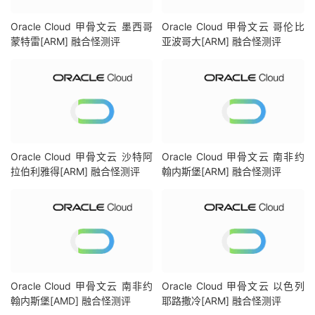
区域：
US 
区
Oracle Cloud 甲骨文云 墨西哥
Oracle Cloud 甲骨文云 哥伦比
[
IPV6
]
蒙特雷[ARM] 融合怪测评
亚波哥大[ARM] 融合怪测评
DisneyPlus
在您的出口
IP
所在的国家不提供服务
解锁
Netflix
，
Youtube
，
DisneyPlus
上面和下面进行比较，不同之
----------------流媒体解锁--感谢
RegionRestrictionCheck
以下为
IPV4
网络测试，若无
IPV4
网络则无输出
============[
Multination
]============
Dazn
:
Yes
(
Region
:
Disney
+:
No
(
IP 
Banne
Netflix
:
Originals
On
Oracle Cloud 甲骨文云 沙特阿
Oracle Cloud 甲骨文云 南非约
YouTube
Premium
:
Yes
(
Region
:
拉伯利雅得[ARM] 融合怪测评
翰内斯堡[ARM] 融合怪测评
Amazon
Prime
Video
:
Yes
(
Region
:
TVBAnywhere
+:
Yes
Spotify
Registration
:
No
Instagram
Licensed
Audio
:
No
OneTrust
Region
:
			US 
[
Illinois
 iQyi 
Oversea
Region
:
			US

Bing
Region
:
				US

Oracle Cloud 甲骨文云 南非约
Oracle Cloud 甲骨文云 以色列
YouTube
 CDN
:
Chicago
,
 IL

翰内斯堡[AMD] 融合怪测评
耶路撒冷[ARM] 融合怪测评
Netflix
Preferred
 CDN
:
Chicago
,
 IL
