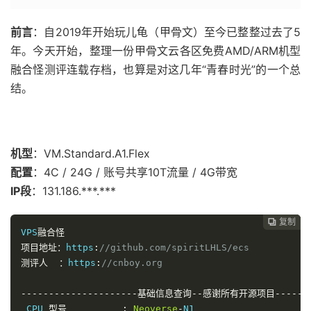
前言
：自2019年开始玩儿龟（甲骨文）至今已整整过去了5
年。今天开始，整理一份甲骨文云各区免费AMD/ARM机型
融合怪测评连载存档，也算是对这几年“青春时光”的一个总
结。
机型
：VM.Standard.A1.Flex
配置
：4C / 24G / 账号共享10T流量 / 4G带宽
IP段
：131.186.***.***
复制
复制
复制



VPS
融合怪
项目地址：
https
:
//github.com/spiritLHLS/ecs
测评人
：
https
:
//cnboy.org                
---------------------基础信息查询--感谢所有开源项目--------
 CPU 
型号
:
Neoverse
-
N1
