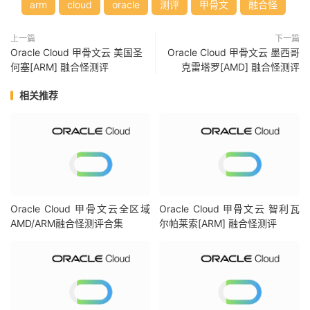
------
|
---
----
|
----
-
arm
cloud
oracle
测评
甲骨文
融合怪
Read
|
89.86
 MB
/
s     
(
175
)
|
88.45
 MB
/
s      
Write
|
97.54
 MB
/
s     
(
190
)
|
98.68
 MB
/
s      
上一篇
下一篇
Total
|
187.41
 MB
/
s    
(
365
)
|
187.14
 MB
/
s    
(
Oracle Cloud 甲骨文云 美国圣
Oracle Cloud 甲骨文云 墨西哥
------------流媒体解锁--基于
oneclickvirt
/
CommonMediaTe
何塞[ARM] 融合怪测评
克雷塔罗[AMD] 融合怪测评
以下测试的解锁地区是准确的，但是不是完整解锁的判断可能有误，这方
----------------
Netflix
-----------------
相关推荐
[
IPV4
]
您的出口
IP
可以使用
Netflix
，但仅可看
Netflix
自制剧
NF
所识别的
IP
地域信息：美国
[
IPV6
]
您的网络可能没有正常配置
IPv6
，或者没有
IPv6
网络接入
----------------
Youtube
-----------------
[
IPV4
]
Oracle Cloud 甲骨文云全区域
Oracle Cloud 甲骨文云 智利瓦
连接方式:
Youtube
Video
Server
AMD/ARM融合怪测评合集
尔帕莱索[ARM] 融合怪测评
视频缓存节点地域:
 ORD
(
ORD38S25
)
[
IPV6
]
Youtube
在您的出口
IP
所在的国家不提供服务
---------------
DisneyPlus
---------------
[
IPV4
]
当前出口所在地区解锁
DisneyPlus