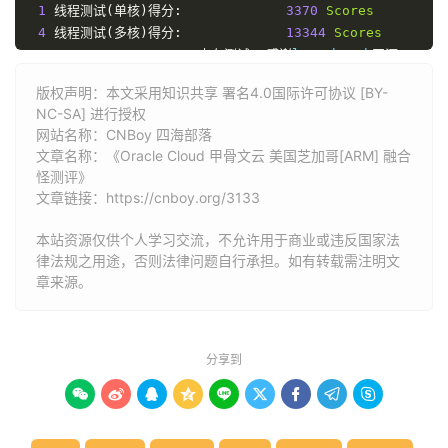
1
线程测试(单核)得分:
3370
Scores
4
线程测试(多核)得分:
13344
Scores
---------------------内存测试--感谢
lemonbench
开源-------
->
内存测试
Test
(
Fast
Mode
,
1
-
Pass
@
5sec
)
版权声明：本文采用知识共享 署名4.0国际许可协议 [BY-
单线程读测试:
30001.29
 MB
/
s

NC-SA] 进行授权
单线程写测试:
14633.66
 MB
/
网站名称：
CNBoy 四海部落
------------------磁盘
dd
读写测试--感谢
lemonbench
开源----
文章名称：《Oracle Cloud 甲骨文云 美国芝加哥[ARM] 融合
->
磁盘
IO
测试中
(
4K
Block
/
1M
Block
,
Direct
Mode
)
怪测评》
测试操作
写速度
文章链接：
https://cnboy.org/3133
100MB
-
4K
Block
9.0
 MB
/
s 
(
2209
 IOPS
,
11.59s
)
1GB
-
1M
Block
257
 MB
/
s 
(
245
 IOPS
,
4.08s
)
本站资源仅供个人学习交流，不允许用于商业或违反国家法
---------------------磁盘
fio
读写测试--感谢
yabs
开源------
律法规之用途，否则法律问题自行承担。如有转载需注明文
---------------------------------
章来源。
Block
Size
|
4k
(
IOPS
)
|
64k
(
I
------
|
---
----
|
----
-
Read
|
52.99
 MB
/
s   
(
13.2k
)
|
121.01
 MB
/
s   
(
1
分享到
Write
|
52.96
 MB
/
s   
(
13.2k
)
|
124.61
 MB
/
s   
(
1
Total
|
105.95
 MB
/
s  
(
26.4k
)
|
245.62
 MB
/
s   
(
3









|
|
Block
Size
|
512k
(
IOPS
)
|
1m
(
I