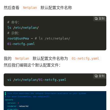
然后查看
默认配置文件名称
Netplan
复制
复制
复制
复制
复制





# 命令：
ls
/
etc
/
netplan
/
# 示例：
root
@SunPma
~
#
 ls /etc/netplan/
01
-
netcfg
.
yaml
我的
默认配置文件名称为
Netplan
01-netcfg.yaml
然后我们编辑这个默认配置文件：
复制
复制
复制
复制




vi
/
etc
/
netplan
/
01
-
netcfg
.
yaml