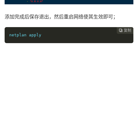
添加完成后保存退出，然后重启网络使其生效即可；
复制
复制
复制



netplan
 apply