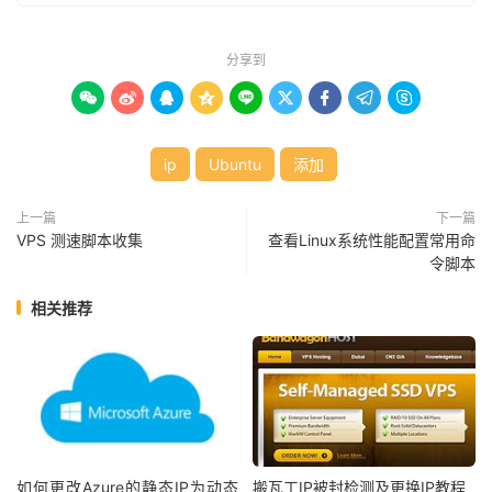
分享到









ip
Ubuntu
添加
上一篇
下一篇
VPS 测速脚本收集
查看Linux系统性能配置常用命
令脚本
相关推荐
如何更改Azure的静态IP为动态
搬瓦工IP被封检测及更换IP教程