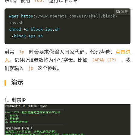
系统。 使用
运行以下命令：
root
复制
复制
复制



wget https
:
//www.moerats.com/usr/shell/block-
ips.sh
chmod 
+
x block
-
ips
.
./
block
-
ips
.
sh
封禁
时会要求你输入国家代码，代码查看：
点击进
ip
入
。记住所填参数均为小写字母。比如
，我
JAPAN (JP)
们就输入
这个参数。
jp
演示
1、封禁IP