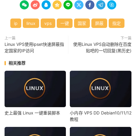









ip
linux
vps
一键
国家
屏蔽
指定
上一篇
下一篇
Linux VPS使用ipset快速屏蔽指
使用Linux VPS自动删除在百度
定国家的IP访问
贴吧的一切回复(黑历史)
相关推荐
史上最强 Linux 一键重装脚本
小内存 VPS DD Debian10/11/12
教程