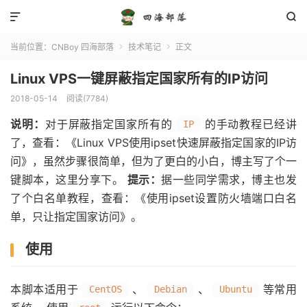


当前位置：
CNBoy 四海部落
技术笔记
正文


Linux VPS一键屏蔽指定国家所有的IP访问
2018-05-14
阅读(7784)
说明：
对于屏蔽指定国家所有的
的手动教程已经讲
IP
了，查看：《Linux VPS使用ipset快速屏蔽指定国家的IP访
问》，虽然步骤很简单，但为了更白的小白，博主写了个一
键脚本，这里分享下。
提示：
据一些同学需求，博主也发
了个白名单教程，查看：《使用ipset设置防火墙端口白名
单，只让指定国家访问》。
使用
本脚本适用于
、
、
等常用
CentOS
Debian
Ubuntu