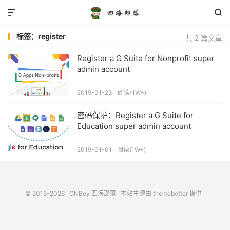


标签：register
共 2 篇文章
Register a G Suite for Nonprofit super
admin account
2019-01-23
阅读(1W+)
密码保护：Register a G Suite for
Education super admin account
2019-01-01
阅读(1W+)
© 2015-2026
CNBoy 四海部落
本站主题由
themebetter
提供