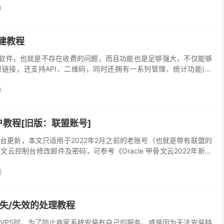
)
搭建教程
链接软件，也就是不存在收费的问题，而且功能也是足够强大，不仅能够
链接，还支持API、二维码，同时还拥有一系列管理、统计功能(来
，可以说是现在市面上最强大的一个短链开源项目。...
)
教程[旧版：联盟账号]
台更新，本文只适用于2022年2月之前的老账号（也就是带有联盟的
骨文云控制台修改邮件及密码，可参考《Oracle 甲骨文云2022年新版
、租户名等教程》 前面推了一篇关...
)
V6丢失/失效的处理教程
VPS时，为了防止商家系统安装有自己的服务，或是因为无法安装特