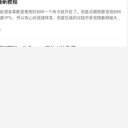
速最新教程
之前想省事都是使用的BBR一个命令就开启了。但是近期观察发现BBR
速VPS。 所以有心向锐速转变，但是在装的过程中发现随着萌咖大佬
效了，所以今天发个自己换内核安装锐速的过程来...
)
面页脚、头像Logo等的方法教程
版本已经支持在后台自定义了，请更新新版哦 有几个网友问过我怎么修改默
图这个，带有的GitHub魔改Logo。这里我就整理一下过程，和大家分
cp命...
)
态监控面板搭建教程 Linux与Windows部署
哪吒探针，一直没时间部署，直到最近有空尝试了一下，感觉挺不错的
细的部署教程，我这里就从头到尾记录一下，包括linux部署面板、添
N，以及Windouw客户端部署。 项...
)