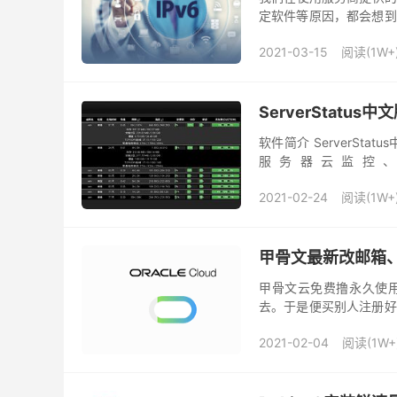
定软件等原因，都会想到去
失”，检测得到，但却无法P
2021-03-15
阅读(1W+
ServerStatu
软件简介 ServerSta
服务器云监控、多
https://github.com/cppl
2021-02-24
阅读(1W+
甲骨文最新改邮箱
甲骨文云免费撸永久使用
去。于是便买别人注册好
作不知从何下手。今天就
2021-02-04
阅读(1W+