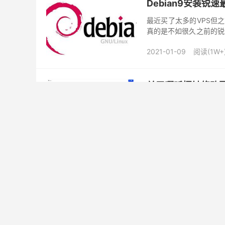
Debian9安装锐
最近买了太多的VPS但
真的是不如很久之前的锐
的博客倒闭好多脚本也失
2021-01-09
阅读(1W+
关于哪吒探针修改页
2020-12-24：新
认的Logo了，也就是下
享一下。 1. 使用docker 
2020-12-20
阅读(1W+
哪吒探针 - 服务器状
LOC论坛大佬写了一个
不过大佬并没有写一个详
加服务器、配置SSL、套CD
2020-12-12
阅读(1W+