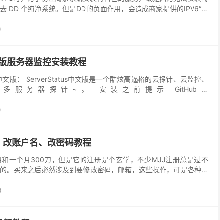
 DD 个纯净系统。但是DD的负面作用，会造成商家提供的IPV6“消
ing通使用。虽然说IPV6几乎很少去...
)
s中文版服务器监控安装教程
tus中文版： ServerStatus中文版是一个酷炫高逼格的云探针、云监控、
服务器探针~。 安装之前提示 GitHub：
a/ServerStatu...
)
、改账户名、改密码教程
和一个月300刀，但是它的注册是个玄学，不少MJJ注册总是过不
的。买来之后必然涉及到要修改密码，邮箱，这些操作，可是各种操
为大家带来如何修改买来的账号邮箱、用户名、密码的教程...
)