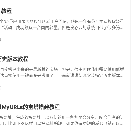
 教程
个“轻量应用服务器周年庆老用户回馈，感恩一年有你！免费领取轻量
套餐！”活动，成功领取一台国内轻量。但是良心云的系统自带了很多腾讯
云盾的删除操作都是过时的，所有目前的唯一的办法...
)
历史版本教程
直接搭建出来的是最新版的宝塔。但是，很多时候我们需要使用低版
法直接使用一键命令来搭建了。下面就讲讲怎么安装指定历史版本宝
2年1月6日更新） http:/...
)
MyURLs的宝塔搭建教程
生产短网址，生成的短网址可以方便的用于各种平台分享。配合作者的订
用，比如下图这样可以把网址缩短，如果你有更短的域名那就可以更
的说明文档对新手来说可能会有点困难，所以我稍微...