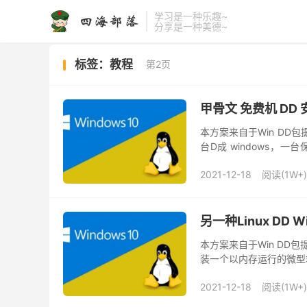
学习是一种乐趣~
分享是一种美德~
标签：教程
第2页
甲骨文 免费机 DD
本方案来自于Win DD包
台D成 windows，一台
台，点击 [左上角]菜单>计
2021-12-18
阅读(1W+)
另一种Linux DD
本方案来自于Win DD包提
装一个以内存运行的微型
Win 系统要求：Debian 7 
2021-12-18
阅读(1W+)