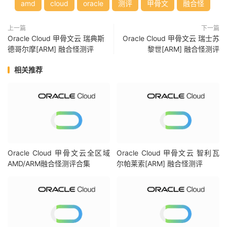
Total
|
38.01
 MB
/
s    
(
9.5k
)
|
95.28
 MB
/
s    
(
1
amd
cloud
oracle
测评
甲骨文
融合怪
|
|
Block
Size
|
512k
(
IOPS
)
|
1m
(
I
上一篇
下一篇
------
|
---
----
|
----
-
Oracle Cloud 甲骨文云 瑞典斯
Oracle Cloud 甲骨文云 瑞士苏
Read
|
45.38
 MB
/
s      
(
88
)
|
45.63
 MB
/
s      
德哥尔摩[ARM] 融合怪测评
黎世[ARM] 融合怪测评
Write
|
48.03
 MB
/
s      
(
93
)
|
47.93
 MB
/
s      
Total
|
93.41
 MB
/
s     
(
181
)
|
93.56
 MB
/
s      
相关推荐
------------流媒体解锁--基于
oneclickvirt
/
CommonMediaTe
以下测试的解锁地区是准确的，但是不是完整解锁的判断可能有误，这方
----------------
Netflix
-----------------
[
IPV4
]
您的出口
IP
可以使用
Netflix
，但仅可看
Netflix
自制剧
NF
所识别的
IP
地域信息：瑞士
[
IPV6
]
Oracle Cloud 甲骨文云全区域
Oracle Cloud 甲骨文云 智利瓦
您的出口
IP
可以使用
Netflix
，但仅可看
Netflix
自制剧
AMD/ARM融合怪测评合集
尔帕莱索[ARM] 融合怪测评
NF
所识别的
IP
地域信息：瑞士
----------------
Youtube
-----------------
[
IPV4
]
连接方式:
Youtube
Video
Server
视频缓存节点地域:
瑞士苏黎世(
ZRH04S13
)
[
IPV6
]