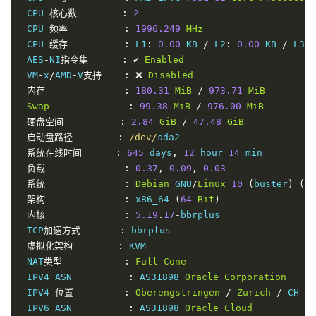
 CPU 
核心数
:
2
 CPU 
频率
:
1996.249
MHz
 CPU 
缓存
:
 L1
:
0.00
 KB 
/
 L2
:
0.00
 KB 
/
 L3
:
 AES
-
NI
指令集
:
✔
Enabled
 VM
-
x
/
AMD
-
V
支持
:
❌
Disabled
内存
:
180.31
MiB
/
973.71
MiB
Swap
:
99.38
MiB
/
976.00
MiB
硬盘空间
:
2.84
GiB
/
47.48
GiB
启动盘路径
:
/dev/
sda2

系统在线时间
:
645
 days
,
12
 hour 
14
 min

负载
:
0.37
,
0.09
,
0.03
系统
:
Debian
 GNU
/
Linux
10
(
buster
)
(
x8
架构
:
 x86_64 
(
64
Bit
)
内核
:
5.19
.
17
-
bbrplus

 TCP
加速方式
:
 bbrplus

虚拟化架构
:
 KVM

 NAT
类型
:
Full
Cone
 IPV4 ASN          
:
 AS31898 
Oracle
Corporation
 IPV4 
位置
:
Oberengstringen
/
Zurich
/
 CH

 IPV6 ASN          
:
 AS31898 
Oracle
Cloud