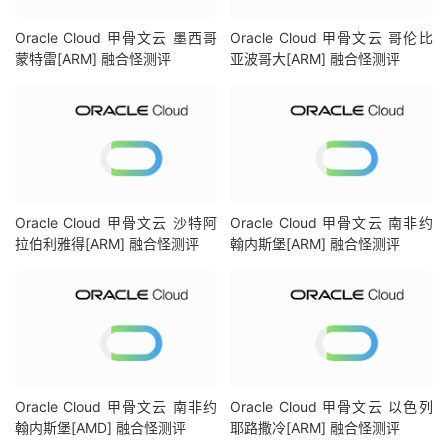
连接方式:
Youtube
Video
Server
Oracle Cloud 甲骨文云 墨西哥
Oracle Cloud 甲骨文云 哥伦比
视频缓存节点地域:
瑞士苏黎世(
ZRH04S13
)
蒙特雷[ARM] 融合怪测评
亚波哥大[ARM] 融合怪测评
---------------
DisneyPlus
---------------
[
IPV4
]
当前出口所在地区解锁
DisneyPlus
区域：
CH 
区
[
IPV6
]
当前出口所在地区解锁
DisneyPlus
区域：
IT 
区
解锁
Netflix
，
Youtube
，
DisneyPlus
上面和下面进行比较，不同之
Oracle Cloud 甲骨文云 沙特阿
Oracle Cloud 甲骨文云 南非约
----------------流媒体解锁--感谢
RegionRestrictionCheck
拉伯利雅得[ARM] 融合怪测评
翰内斯堡[ARM] 融合怪测评
以下为
IPV4
网络测试，若无
IPV4
网络则无输出
============[
Multination
]============
Dazn
:
Yes
(
Region
:
Disney
+:
No
(
IP 
Banne
Netflix
:
Originals
On
YouTube
Premium
:
Yes
(
Region
:
Amazon
Prime
Video
:
Yes
(
Region
:
Oracle Cloud 甲骨文云 南非约
Oracle Cloud 甲骨文云 以色列
TVBAnywhere
+:
Failed
(
Erro
翰内斯堡[AMD] 融合怪测评
耶路撒冷[ARM] 融合怪测评
Spotify
Registration
:
No