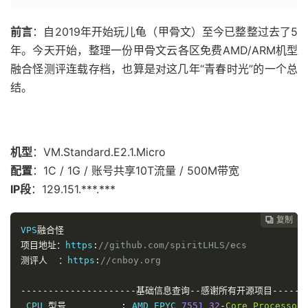
前言
：自2019年开始玩儿龟（甲骨文）至今已整整过去了5
年。今天开始，整理一份甲骨文云各区免费AMD/ARM机型
融合怪测评连载存档，也算是对这几年“青春时光”的一个总
结。
机型
：VM.Standard.E2.1.Micro
配置
：1C / 1G / 账号共享10T流量 / 500M带宽
IP段
：129.151.***.***
复制
复制
复制



VPS
融合怪
项目地址：
https
:
//github.com/spiritLHLS/ecs
测评人
：
https
:
//cnboy.org
---------------------基础信息查询--感谢所有开源项目--------
 CPU 
型号
:
 AMD EPYC 
7551
32
-
Core
Processor