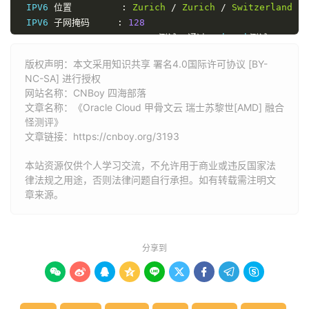
 IPV6 
位置
:
Zurich
/
Zurich
/
Switzerland
 IPV6 
子网掩码
:
128
----------------------
CPU
测试--通过
sysbench
测试--------
->
 CPU 
测试中
(
Fast
Mode
,
1
-
Pass
@
5sec
)
版权声明：本文采用知识共享 署名4.0国际许可协议 [BY-
1
线程测试(单核)得分:
566
Scores
NC-SA] 进行授权
2
线程测试(多核)得分:
573
Scores
网站名称：
CNBoy 四海部落
---------------------内存测试--感谢
lemonbench
开源-------
文章名称：《Oracle Cloud 甲骨文云 瑞士苏黎世[AMD] 融合
->
内存测试
Test
(
Fast
Mode
,
1
-
Pass
@
5sec
)
怪测评》
单线程读测试:
15296.08
 MB
/
s

文章链接：
https://cnboy.org/3193
单线程写测试:
6835.29
 MB
/
------------------磁盘
dd
读写测试--感谢
lemonbench
开源----
本站资源仅供个人学习交流，不允许用于商业或违反国家法
->
磁盘
IO
测试中
(
4K
Block
/
1M
Block
,
Direct
Mode
)
律法规之用途，否则法律问题自行承担。如有转载需注明文
测试操作
写速度
章来源。
100MB
-
4K
Block
6.0
 MB
/
s 
(
1462
 IOPS
,
17.51s
)
1GB
-
1M
Block
58.7
 MB
/
s 
(
56
 IOPS
,
17.86s
)
---------------------磁盘
fio
读写测试--感谢
yabs
开源------
分享到
Block
Size
|
4k
(
IOPS
)
|
64k
(
I
------
|
---
----
|
----
-









Read
|
19.00
 MB
/
s    
(
4.7k
)
|
47.54
 MB
/
s     
(
Write
|
19.00
 MB
/
s    
(
4.7k
)
|
47.74
 MB
/
s     
(