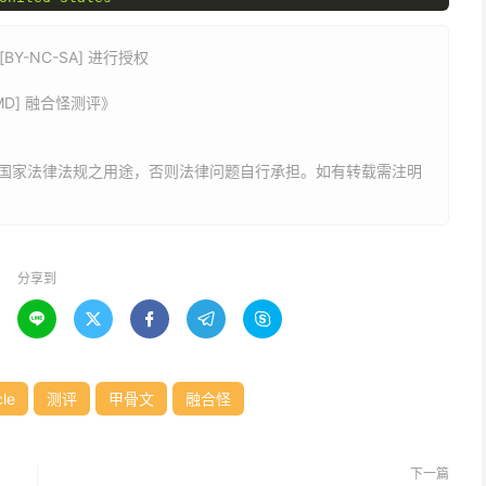
h
测试-------------------------
Y-NC-SA] 进行授权
s
AMD] 融合怪测评》
s
ch
开源-----------------------
国家法律法规之用途，否则法律问题自行承担。如有转载需注明
c
)
ench
开源--------------------
Mode
)
分享到
读速度





PS
,
18.09s
)
6.3
 MB
/
s 
(
1538
 IOPS
,
16.64s
)
S
,
18.67s
)
62.1
 MB
/
s 
(
59
 IOPS
,
16.89s
)
bs
开源----------------------
(
IOPS
)
cle
测评
甲骨文
融合怪
----
 MB
/
s     
(
737
)
 MB
/
s     
(
740
)
下一篇