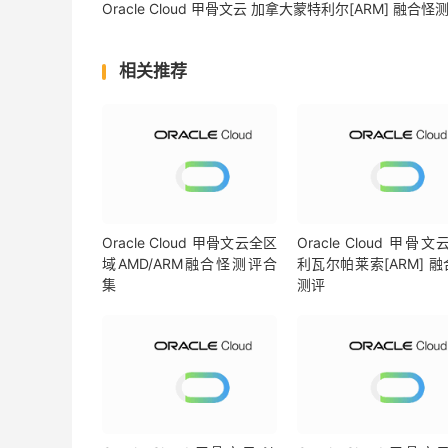
Oracle Cloud 甲骨文云 加拿大蒙特利尔[ARM] 融合怪
Total
|
44.96
 MB
/
s   
(
11.2k
)
|
94.58
|
|
Block
Size
|
512k
(
IOPS
)
|
1m
相关推荐
------
|
---
----
|
----
Read
|
45.32
 MB
/
s      
(
88
)
|
43.87
Write
|
47.98
 MB
/
s      
(
93
)
|
46.44
Total
|
93.31
 MB
/
s     
(
181
)
|
90.31
------------流媒体解锁--基于
oneclickvirt
/
Com
以下测试的解锁地区是准确的，但是不是完整解锁的判断
----------------
Netflix
-----------------
[
IPV4
]
Oracle Cloud 甲骨文云全区
Oracle Cloud 甲骨文
域AMD/ARM融合怪测评合
利瓦尔帕莱索[ARM] 
您的出口
IP
可以使用
Netflix
，但仅可看
Netflix
自制
集
测评
NF
所识别的
IP
地域信息：美国
[
IPV6
]
您的出口
IP
可以使用
Netflix
，但仅可看
Netflix
自制
NF
所识别的
IP
地域信息：美国
----------------
Youtube
-----------------
[
IPV4
]
连接方式:
Youtube
Video
Server
视频缓存节点地域:
 IAD
(
IAD30S49
)