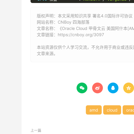
 IPV6 
子网掩码
:
128
----------------------
CPU
测试--通过
sysbenc
版权声明：本文采用知识共享 署名4.0国际许可协议 [B
->
 CPU 
测试中
(
Fast
Mode
,
1
-
Pass
@
5sec
)
网站名称：
CNBoy 四海部落
1
线程测试(单核)得分:
583
Score
文章名称：《Oracle Cloud 甲骨文云 美国阿什本[
2
线程测试(多核)得分:
596
Score
文章链接：
https://cnboy.org/3097
---------------------内存测试--感谢
lemonben
本站资源仅供个人学习交流，不允许用于商业或违反
->
内存测试
Test
(
Fast
Mode
,
1
-
Pass
@
5se
文章来源。
单线程读测试:
15730.30
 MB
/
s

单线程写测试:
7007.03
 MB
/
------------------磁盘
dd
读写测试--感谢
lemonb
->
磁盘
IO
测试中
(
4K
Block
/
1M
Block
,
Direct
测试操作
写速度




100MB
-
4K
Block
5.8
 MB
/
s 
(
1415
 IO
1GB
-
1M
Block
56.2
 MB
/
s 
(
54
 IOP
---------------------磁盘
fio
读写测试--感谢
ya
Block
Size
|
4k
(
IOPS
)
|
64k
amd
cloud
ora
------
|
---
----
|
----
Read
|
22.47
 MB
/
s    
(
5.6k
)
|
47.17
Write
|
22.49
 MB
/
s    
(
5.6k
)
|
47.41
上一篇