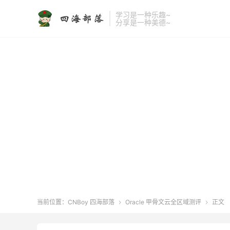
学习是一种乐趣~
分享是一种美德~
当前位置：
CNBoy 四海部落
Oracle 甲骨文云全区域测评
正文

