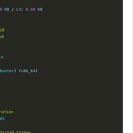
0
 KB 
/
 L3
:
0.00
 KB

iB
iB
n

buster
)
(
x86_64
)
ration
US

United
States