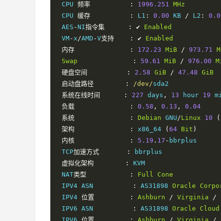
 CPU 
频率
:
1996.251
MHz
 CPU 
缓存
:
 L1
:
0.00
 KB 
/
 L2
:
0.0
 AES
-
NI
指令集
:
✔
Enabled
 VM
-
x
/
AMD
-
V
支持
:
✔
Enabled
内存
:
172.23
MiB
/
973.71
M
Swap
:
59.61
MiB
/
976.00
M
硬盘空间
:
2.58
GiB
/
47.48
GiB
启动盘路径
:
/dev/
sda2

系统在线时间
:
227
 days
,
13
 hour 
19
 mi
负载
:
0.58
,
0.13
,
0.04
系统
:
Debian
 GNU
/
Linux
10
(
架构
:
 x86_64 
(
64
Bit
)
内核
:
5.19
.
17
-
bbrplus

 TCP
加速方式
:
 bbrplus

虚拟化架构
:
 KVM

 NAT
类型
:
Full
Cone
 IPV4 ASN          
:
 AS31898 
Oracle
Corpo
 IPV4 
位置
:
Ashburn
/
Virginia
/
 
 IPV6 ASN          
:
 AS31898 
Oracle
Cloud
 IPV6 
位置
:
Ashburn
/
Virginia
/