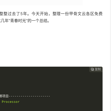
已整整过去了5年。今天开始，整理一份甲骨文云各区免费
这几年“青春时光”的一个总结。
复制
复制
复制



项目---------------------
Processor