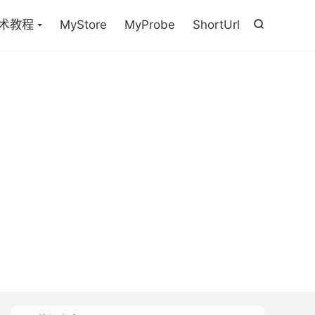

术教程
MyStore
MyProbe
ShortUrl
