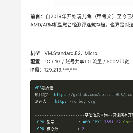
前言
：自2019年开始玩儿龟（甲骨文）至今
AMD/ARM机型融合怪测评连载存档，也算是对
机型
：VM.Standard.E2.1.Micro
配置
：1C / 1G / 账号共享10T流量 / 500M带宽
IP段
：129.213.***.***
VPS
融合怪
项目地址：
https
:
//github.com/spiritLHLS/ecs
测评人
：
https
:
//cnboy.org
---------------------基础信息查询--感谢所有开源
 CPU 
型号
:
 AMD EPYC 
7551
32
-
Core
 CPU 
核心数
:
2