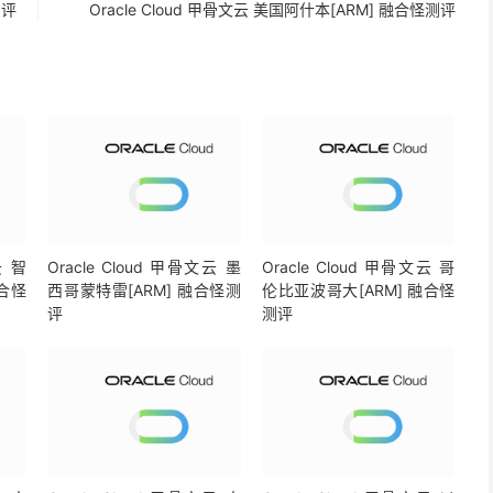
测评
Oracle Cloud 甲骨文云 美国阿什本[ARM] 融合怪测评
 MB
/
s    
(
1.4k
)
(
IOPS
)
----
 MB
/
s      
(
42
)
 MB
/
s      
(
45
)
 MB
/
s      
(
87
)
monMediaTests
开源-----------
可能有误，这方面仅作参考使用
云 智
Oracle Cloud 甲骨文云 墨
Oracle Cloud 甲骨文云 哥
融合怪
西哥蒙特雷[ARM] 融合怪测
伦比亚波哥大[ARM] 融合怪
剧
评
测评
剧