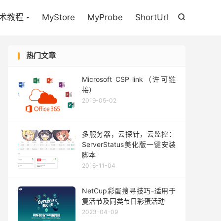

术教程
MyStore
MyProbe
ShortUrl

热门文章
Microsoft CSP link（许可链
接）
2019-05-02
多服务器，云探针，云监控：
ServerStatus美化版一键安装
脚本
2016-11-04
NetCup彩蛋搜寻技巧-适用于
复活节及同类节日彩蛋活动
2023-04-09